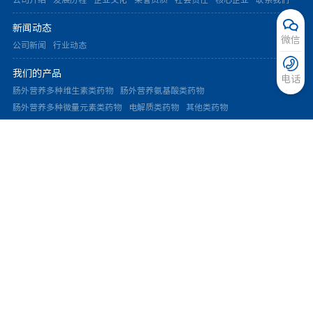
公司介绍
发展历程
企业文化
荣誉资质
社会责任
核心企业
联系我们
新闻动态
微信
公司新闻
行业动态
我们的产品
电话
肠外营养多种维生素类药物
肠外营养氨基酸类药物
肠外营养多种微量元素类药物
电解质类药物
其他类药物
创新与服务
研发创新
市场服务
生产体系
职业发展
招贤纳士
用人理念
EAP
投资者关系
公司治理
定期报告
投资者热线
版权所有 © 2023 北京藏卫信康医药研发有限公司 All Rights
Reserved
京ICP备2022035712号-2号
(京)网药械信息备字