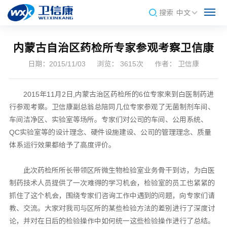
搜索
中文
内蒙古自治区药检所专家参观考察卫信康
日期：2015/11/03
浏览： 3615次
作者： 卫信康
2015年11月2日,
内蒙古
治区药检所的6位专家来到白医制药进
行参观考察。卫信康副总翁总陪同几位专家参观了无菌制剂车间、
车间洁净区、实验室等场所。专家们对公司的车间、公用系统、
QC实验室等的设计理念、硬件设施建设、公司的管理理念、质量
体系运行效果都给予了高度评价。
此次药检所所长带领区所微生物检验室业务骨干到访，为白医
制药技术人员提供了一次难得的学习机会，检验室的员工也紧紧的
抓住了这个机会，围绕专家们咨询工作中遇到的问题，向专家们请
教、交流。大家对我司与区所的某些检验方法的差别进行了深度讨
论，并对在日后的检验操作中如何统一这些检验操作进行了总结。