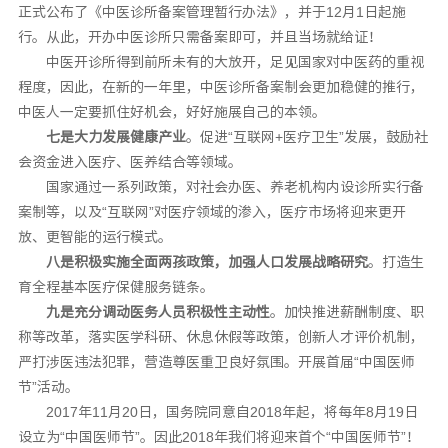
正式公布了《中医诊所备案管理暂行办法》，并于12月1日起施
行。从此，开办中医诊所只需备案即可，并且当场就给证！
中医开诊所得到前所未有的大放开，足见国家对中医药的重视
程度，因此，在新的一年里，中医诊所备案制会更加稳健的推行，
中医人一定要抓住好机会，好好施展自己的本领。
七是大力发展健康产业
。促进“互联网+医疗卫生”发展，鼓励社
会资金进入医疗、医养结合等领域。
国家通过一系列政策，对社会办医、养老机构内设诊所实行备
案制等，以及“互联网”对医疗领域的渗入，医疗市场将迎来更开
放、更智能的运行模式。
八是积极实施全面两孩政策，加强人口发展战略研究
。打造生
育全程基本医疗保健服务链条。
九是充分调动医务人员积极性主动性
。加快推进薪酬制度、职
称等改革，落实医学科研、休息休假等政策，创新人才评价机制，
严打涉医违法犯罪，营造尊医重卫良好氛围。开展首届“中国医师
节”活动。
2017年11月20日，国务院同意自2018年起，将每年8月19日
设立为“中国医师节”。因此2018年我们将迎来首个“中国医师节”！