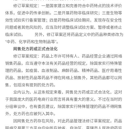
修订草案规定：一是国家建立和完善符合中药特点的技术评价
体系，促进中药传承创新。二是开展药物非临床研究；三是生物等
效性试验实行备案管理；四是药物临床试验期间，发现存在安全性
问题或者其他风险的，应当及时调整临床试验方案、暂停或者终止
临床试验。 另外，修订草案还将药品定义中的药品种类修改为
“中药、化学药和生物制品等”。
网售处方药或正式合法化
修订草案规定：药品上市许可持有人、药品经营企业通过网络
销售药品，应当遵守本法有关药品经营的规定，除国家实行特殊管
理的药品，如疫苗、血液制品、麻醉药品、精神药品、医疗用毒性
药品、放射性药品等药品不得在网络上销售外，其他药品都可以网
售，包括没有提到的处方药。
业内认为，从这条规定来看，网售处方药或正式合法化，这对
于我国庞大的医药电商行业而言将具有重大的意义。不过在当时的
分组审议中，也有委员建议，除国家实行特殊管理的药品不得网售
外，处方药也应被列入其中。
因网售处方药存在风险，对此药品管理法修订草案规定，药品
网络交易第三方平台应向所在地省、自治区、直辖市人民政府药监