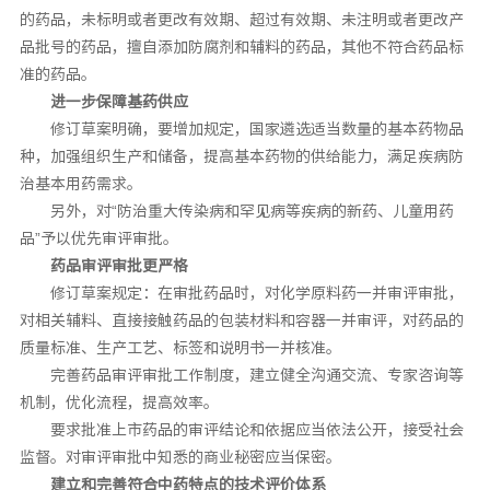
的药品，未标明或者更改有效期、超过有效期、未注明或者更改产
品批号的药品，擅自添加防腐剂和辅料的药品，其他不符合药品标
准的药品。
进一步保障基药供应
修订草案明确，要增加规定，国家遴选适当数量的基本药物品
种，加强组织生产和储备，提高基本药物的供给能力，满足疾病防
治基本用药需求。
另外，对“防治重大传染病和罕见病等疾病的新药、儿童用药
品”予以优先审评审批。
药品审评审批更严格
修订草案规定：在审批药品时，对化学原料药一并审评审批，
对相关辅料、直接接触药品的包装材料和容器一并审评，对药品的
质量标准、生产工艺、标签和说明书一并核准。
完善药品审评审批工作制度，建立健全沟通交流、专家咨询等
机制，优化流程，提高效率。
要求批准上市药品的审评结论和依据应当依法公开，接受社会
监督。对审评审批中知悉的商业秘密应当保密。
建立和完善符合中药特点的技术评价体系