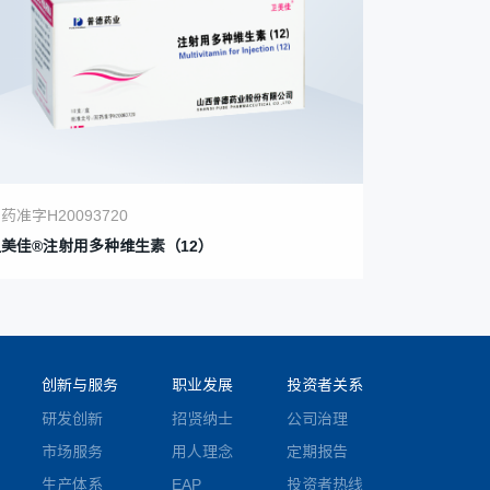
药准字H20093720
卫美佳®注射用多种维生素（12）
创新与服务
职业发展
投资者关系
研发创新
招贤纳士
公司治理
市场服务
用人理念
定期报告
生产体系
EAP
投资者热线